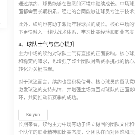
通过续约，球员能够在熟悉的环境中继续成长。中场球
面都需要长期积累，稳定的合同能够让球员专注于技术
此外，续约也有助于激励年轻球员的成长。核心中场的
下更快融入一线队战术体系，学习比赛经验和职业态度
4、球队士气与信心提升
主力中场的续约对球队士气有直接的正面影响。核心球
和稳定的追求，也增强了整个团队对新赛季挑战的信心
转化为关键表现。
对于球迷而言，续约也是积极信号。核心球员的留队意
激发球迷的支持热情，并增强主场氛围对球队的正面影
环，共同推动新赛季的成功。
Kaiyun
长期来看，续约主力中场有助于建立稳固的团队文化和
个队伍的职业精神和比赛态度，让团队在面对困难和压