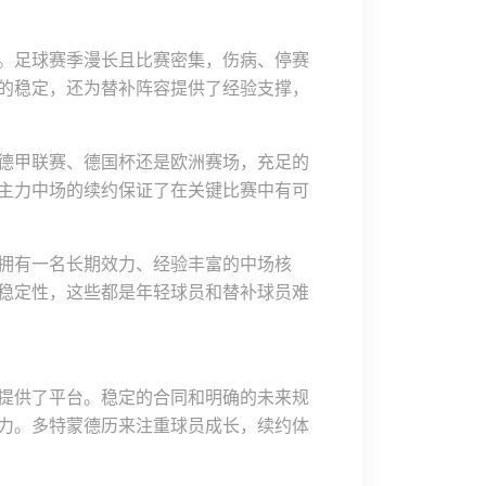
。足球赛季漫长且比赛密集，伤病、停赛
的稳定，还为替补阵容提供了经验支撑，
德甲联赛、德国杯还是欧洲赛场，充足的
主力中场的续约保证了在关键比赛中有可
拥有一名长期效力、经验丰富的中场核
稳定性，这些都是年轻球员和替补球员难
提供了平台。稳定的合同和明确的未来规
力。多特蒙德历来注重球员成长，续约体