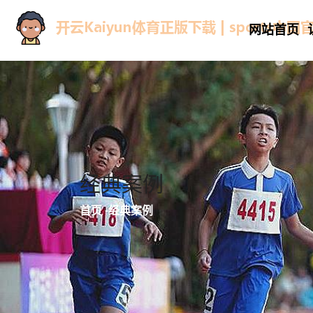
网站首页
经典案例
首页
-
经典案例