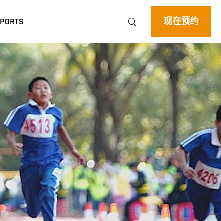
PORTS
现在预约