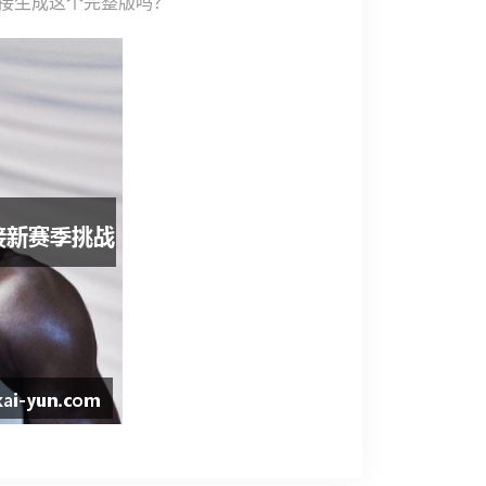
接生成这个完整版吗？