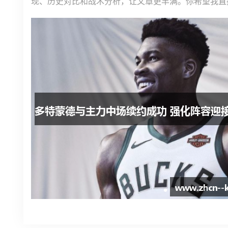
现、历史对比和战术分析，让文章更丰满。你希望我直