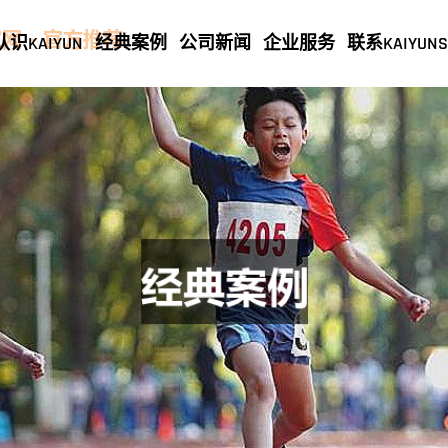
认识KAIYUN
经典案例
公司新闻
企业服务
联系KAIYUNS