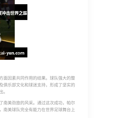
方面因素共同作用的结果。球队强大的整
及俱乐部文化和球迷支持，形成了坚实的
出。
了南美劲旅的风采。通过这次成功，帕尔
，南美球队完全有能力在世界足球舞台上