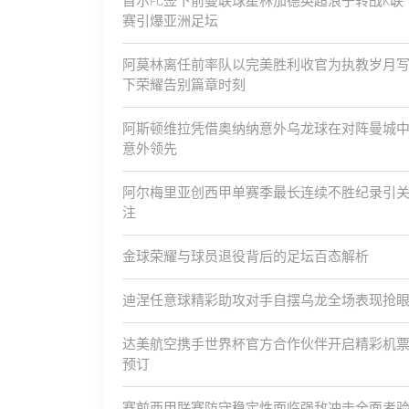
首尔FC签下前曼联球星林加德英超浪子转战K联
赛引爆亚洲足坛
阿莫林离任前率队以完美胜利收官为执教岁月
下荣耀告别篇章时刻
阿斯顿维拉凭借奥纳纳意外乌龙球在对阵曼城
意外领先
阿尔梅里亚创西甲单赛季最长连续不胜纪录引
注
金球荣耀与球员退役背后的足坛百态解析
迪涅任意球精彩助攻对手自摆乌龙全场表现抢
达美航空携手世界杯官方合作伙伴开启精彩机
预订
赛前西甲联赛防守稳定性面临强敌冲击全面考