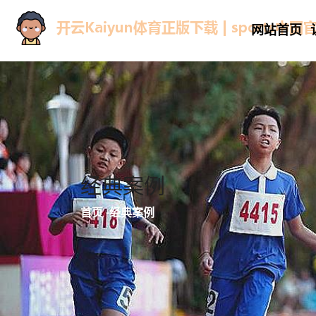
网站首页
经典案例
首页
-
经典案例