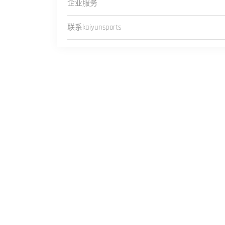
企业服务
联系kaiyunsports