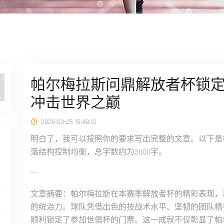
帕尔梅拉斯问鼎解放者杯锁
冲击世界之巅
2026-03-25 15:49:10
明白了，我可以按照你的要求写出完整的文章。以下是
落结构控制均衡，总字数约为3000字。
---
文章摘要：帕尔梅拉斯在本赛季解放者杯的精彩表现，
首
的统治力。球队凭借出色的技战术水平、坚韧的团队精
顺利锁定了参加世俱杯的门票。这一成就不仅彰显了帕