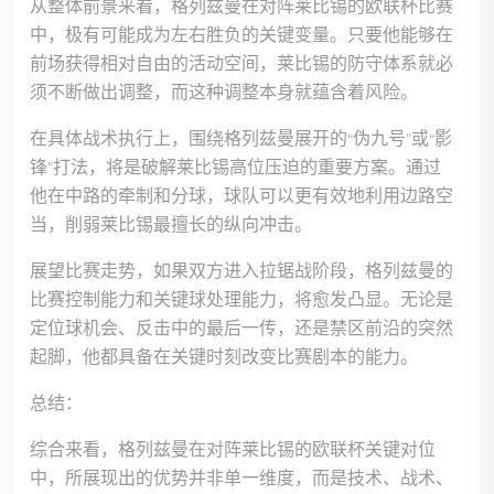
从整体前景来看，格列兹曼在对阵莱比锡的欧联杯比赛
中，极有可能成为左右胜负的关键变量。只要他能够在
前场获得相对自由的活动空间，莱比锡的防守体系就必
须不断做出调整，而这种调整本身就蕴含着风险。
在具体战术执行上，围绕格列兹曼展开的“伪九号”或“影
锋”打法，将是破解莱比锡高位压迫的重要方案。通过
他在中路的牵制和分球，球队可以更有效地利用边路空
当，削弱莱比锡最擅长的纵向冲击。
展望比赛走势，如果双方进入拉锯战阶段，格列兹曼的
比赛控制能力和关键球处理能力，将愈发凸显。无论是
定位球机会、反击中的最后一传，还是禁区前沿的突然
起脚，他都具备在关键时刻改变比赛剧本的能力。
总结：
综合来看，格列兹曼在对阵莱比锡的欧联杯关键对位
中，所展现出的优势并非单一维度，而是技术、战术、