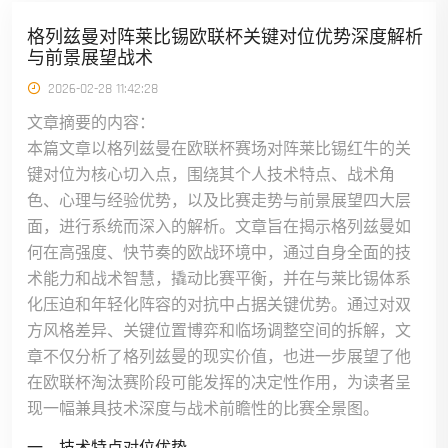
格列兹曼对阵莱比锡欧联杯关键对位优势深度解析
与前景展望战术
2026-02-28 11:42:28
文章摘要的内容：
本篇文章以格列兹曼在欧联杯赛场对阵莱比锡红牛的关
键对位为核心切入点，围绕其个人技术特点、战术角
色、心理与经验优势，以及比赛走势与前景展望四大层
面，进行系统而深入的解析。文章旨在揭示格列兹曼如
何在高强度、快节奏的欧战环境中，通过自身全面的技
术能力和战术智慧，撬动比赛平衡，并在与莱比锡体系
化压迫和年轻化阵容的对抗中占据关键优势。通过对双
方风格差异、关键位置博弈和临场调整空间的拆解，文
章不仅分析了格列兹曼的现实价值，也进一步展望了他
在欧联杯淘汰赛阶段可能发挥的决定性作用，为读者呈
现一幅兼具技术深度与战术前瞻性的比赛全景图。