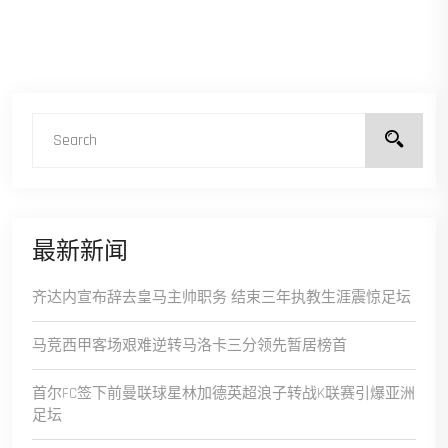
最新新闻
齐达内宣布辞去皇马主帅职务 结束三年执教生涯震惊足坛
马竞西甲客场艰难逆转马洛卡三分领先暂居榜首
首尔FC签下前曼联球星林加德英超浪子转战K联赛引爆亚洲
足坛