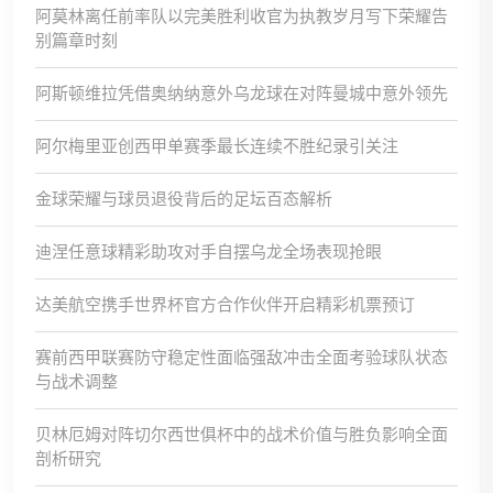
阿莫林离任前率队以完美胜利收官为执教岁月写下荣耀告
别篇章时刻
阿斯顿维拉凭借奥纳纳意外乌龙球在对阵曼城中意外领先
阿尔梅里亚创西甲单赛季最长连续不胜纪录引关注
金球荣耀与球员退役背后的足坛百态解析
迪涅任意球精彩助攻对手自摆乌龙全场表现抢眼
达美航空携手世界杯官方合作伙伴开启精彩机票预订
赛前西甲联赛防守稳定性面临强敌冲击全面考验球队状态
与战术调整
贝林厄姆对阵切尔西世俱杯中的战术价值与胜负影响全面
剖析研究