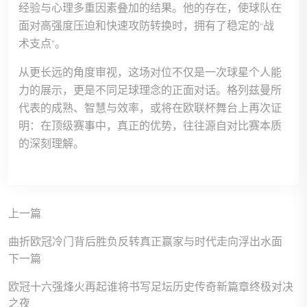
经验与心理多重因素叠加的结果。他的存在，使球队在
面对高强度压迫和快速攻防转换时，拥有了稳定的“战
术支点”。
从更长远的角度审视，这场对位不仅是一次球星个人能
力的展示，更是不同足球理念的正面对话。格列兹曼所
代表的成熟、智慧与效率，或将在欧联杯舞台上再次证
明：在顶级赛事中，真正的优势，往往源自对比赛本质
的深刻理解。
上一篇
曲折欧冠冷门背后胜负反转真正赢家与时代走向浮出水面
下一篇
欧冠十六强烽火再起谁将书写足坛历史传奇新篇章终极对决
之夜