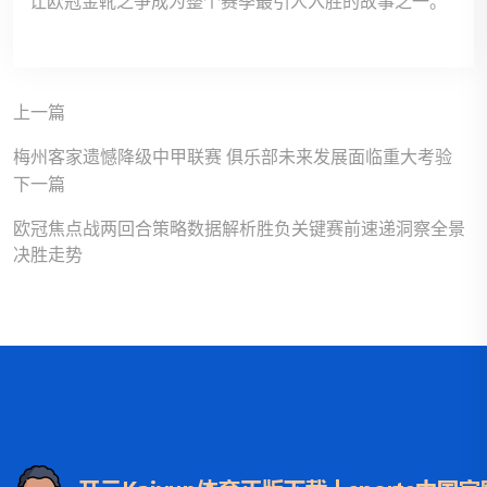
让欧冠金靴之争成为整个赛季最引人入胜的故事之一。
上一篇
梅州客家遗憾降级中甲联赛 俱乐部未来发展面临重大考验
下一篇
欧冠焦点战两回合策略数据解析胜负关键赛前速递洞察全景
决胜走势