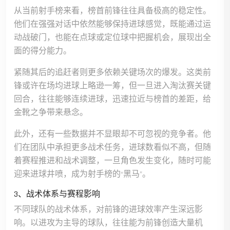
从当前射手榜来看，榜首前锋往往具备极高的稳定性。
他们在强强对话中依然能够保持进球感觉，既能通过运
动战破门，也能在点球或定位球中把握机会，展现出全
面的得分能力。
紧随其后的追赶者则更多依赖关键场次的爆发。这类前
锋或许在场均进球上略逊一筹，但一旦进入淘汰赛关键
回合，往往能够连续进球，迅速拉近与榜首的差距，给
金靴之争带来悬念。
此外，还有一些数据并不显眼却不可忽视的竞争者。他
们在团队中承担更多战术任务，进球数看似不高，但随
着赛程推进和战术调整，一旦角色发生变化，随时可能
迎来进球井喷，成为射手榜的“黑马”。
3、战术体系与赛程影响
不同球队的战术体系，对前锋的进球效率产生深远影
响。以进攻为主导的球队，往往能为前锋创造大量机