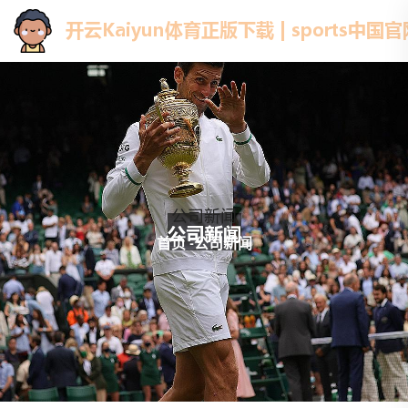
公司新闻
首页
-
公司新闻