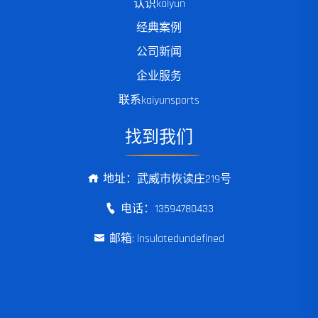
认识kaiyun
经典案例
公司新闻
企业服务
联系kaiyunsports
找到我们
地址：武威市恢读庄219号
电话：13594780433
邮箱: insulatedundefined