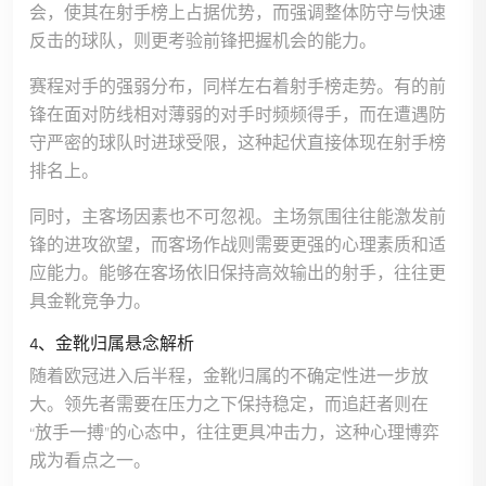
会，使其在射手榜上占据优势，而强调整体防守与快速
反击的球队，则更考验前锋把握机会的能力。
赛程对手的强弱分布，同样左右着射手榜走势。有的前
锋在面对防线相对薄弱的对手时频频得手，而在遭遇防
守严密的球队时进球受限，这种起伏直接体现在射手榜
排名上。
同时，主客场因素也不可忽视。主场氛围往往能激发前
锋的进攻欲望，而客场作战则需要更强的心理素质和适
应能力。能够在客场依旧保持高效输出的射手，往往更
具金靴竞争力。
4、金靴归属悬念解析
随着欧冠进入后半程，金靴归属的不确定性进一步放
大。领先者需要在压力之下保持稳定，而追赶者则在
“放手一搏”的心态中，往往更具冲击力，这种心理博弈
成为看点之一。