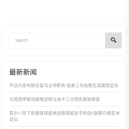
最新新闻
齐达内宣布辞去皇马主帅职务 结束三年执教生涯震惊足坛
马竞西甲客场艰难逆转马洛卡三分领先暂居榜首
首尔FC签下前曼联球星林加德英超浪子转战K联赛引爆亚洲
足坛