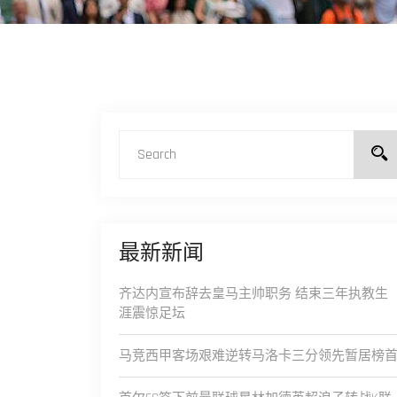
最新新闻
齐达内宣布辞去皇马主帅职务 结束三年执教生
涯震惊足坛
马竞西甲客场艰难逆转马洛卡三分领先暂居榜