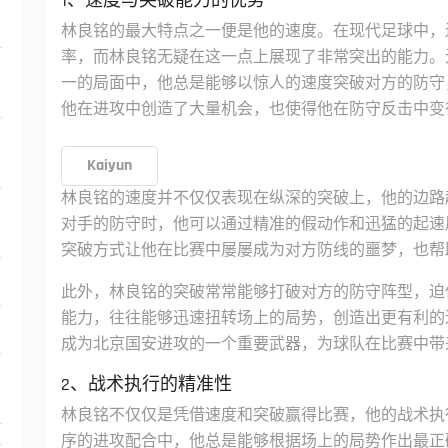
1、速度与突破能力的优势
林良铭的最大特点之一便是他的速度。在现代足球中，
率，而林良铭无疑在这一点上展现了非常突出的能力。
写
一的局面中，他总是能够以惊人的速度突破对方的防守
他在进攻中创造了大量机会，也使得他在防守反击中变
中
Kaiyun
林良铭的速度并不仅仅表现在纵深的突破上，他的边路
关
对手的防守时，他可以通过精准的假动作和迅猛的起速
突破方式让他在比赛中屡屡成为对方防线的噩梦，也帮
此外，林良铭的突破常常能够打破对方的防守阵型，迫
能力，往往能够迅速扭转场上的局势，创造出更有利的
眼
成为北京国安进攻的一个重要武器，为球队在比赛中带
票
2、战术执行的精准性
林良铭不仅仅是凭借速度和突破赢得比赛，他的战术执
序的进攻配合中，他总是能够根据场上的局势作出最正
验