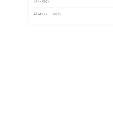
企业服务
联系kaiyunsports