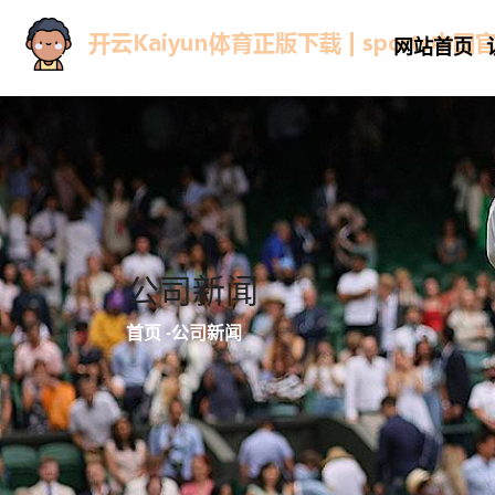
网站首页
公司新闻
首页
-
公司新闻