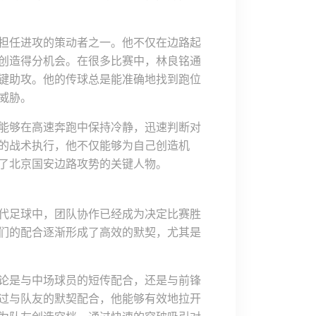
担任进攻的策动者之一。他不仅在边路起
创造得分机会。在很多比赛中，林良铭通
键助攻。他的传球总是能准确地找到跑位
威胁。
能够在高速奔跑中保持冷静，迅速判断对
的战术执行，他不仅能够为自己创造机
了北京国安边路攻势的关键人物。
代足球中，团队协作已经成为决定比赛胜
们的配合逐渐形成了高效的默契，尤其是
论是与中场球员的短传配合，还是与前锋
过与队友的默契配合，他能够有效地拉开