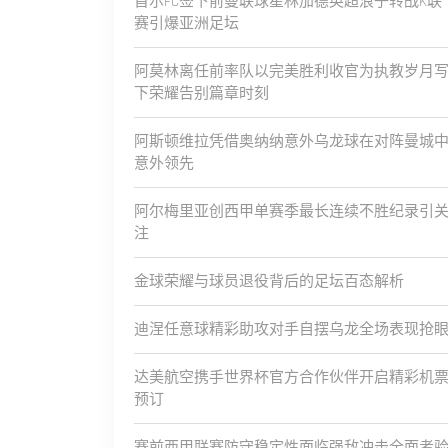
首尔FC签下前曼联球星林加德英超浪子转战K联
赛引爆亚洲足坛
阿莫林离任前率队以完美胜利收官为执教岁月
下荣耀告别篇章时刻
阿斯顿维拉凭借奥纳纳意外乌龙球在对阵曼城
意外领先
阿尔梅里亚创西甲单赛季最长连续不胜纪录引
注
金球荣耀与球员退役背后的足坛百态解析
迪涅任意球精彩助攻对手自摆乌龙全场表现抢
达美航空携手世界杯官方合作伙伴开启精彩机
预订
赛前西甲联赛防守稳定性面临强敌冲击全面考