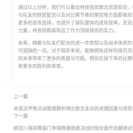
通过以上分析，我们可以看出林良铭加盟北京国安后，
与队友的默契配合以及对比赛节奏的掌控等方面都表现
更多的进攻选择，也提升了球队整体的进攻效率。无论
力量，林良铭都展现出了作为顶级球员的实力。
未来，随着与队友们配合的进一步默契以及战术体系的
可或缺的一员。对于国安来说，能够拥有这样的球员无
的未来带来了更多的希望与可能。相信在接下来的比赛
来更多的胜利和荣誉。
上一篇
本周法甲焦点战数据解析揭示胜负走向的关键因素与攻防
下一篇
欧冠八强前瞻豪门争锋群雄逐鹿决战时刻全面开启巅峰对