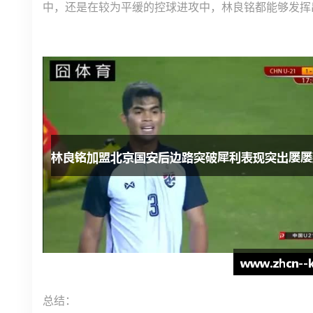
中，还是在较为平缓的控球进攻中，林良铭都能够发挥
总结：