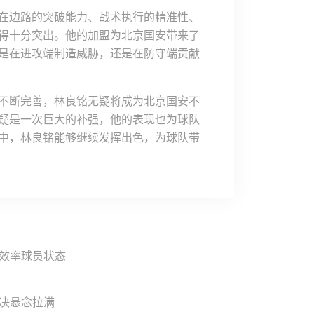
在边路的突破能力、战术执行的精准性、
得十分突出。他的加盟为北京国安带来了
是在进攻端制造威胁，还是在防守端贡献
不断完善，林良铭无疑将成为北京国安不
疑是一次巨大的补强，他的表现也为球队
中，林良铭能够继续发挥出色，为球队带
效率球员状态
决悬念拉满