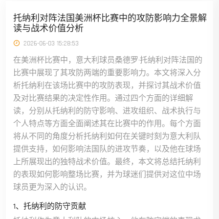
托纳利对阵法国美洲杯比赛中的攻防影响力全景解
读与战术价值分析
2026-06-03 15:28:53
在美洲杯比赛中，意大利球员桑德罗·托纳利对阵法国的
比赛中展现了其攻防两端的重要影响力。本文将深入分
析托纳利在该场比赛中的攻防表现，并探讨其战术价值
及对比赛结果的决定性作用。通过四个方面的详细解
读，分别从托纳利的防守影响、进攻组织、战术执行与
个人特点等方面全面阐述其在比赛中的作用。每个方面
将从不同的角度分析托纳利如何在关键时刻为意大利队
提供支持，如何影响法国队的进攻节奏，以及他在球场
上所展现出的独特战术价值。最终，本文将总结托纳利
的表现如何影响整场比赛，并为球迷们提供对这位中场
球员更为深入的认识。
1、托纳利的防守贡献