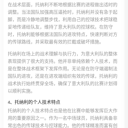
在战术层面，托纳利不断地根据比赛的进程做出适时的
调整。当法国队加强高压逼抢时，托纳利并没有急于起
脚，而是冷静地调整步伐，利用自己的控球技术把球稳
妥地传递给队友，维持了意大利队的控球权。在防守
时，托纳利能够根据法国队的进攻特点，快速判断对方
的传球路线，并采取最有效的拦截或破坏措施。
托纳利在场上的战术理解与执行力，为意大利队的整体
表现提供了很大的支持。他并非单纯依赖个人技术，而
是在整体战术框架下发挥作用。无论是在防守端遏制法
国队的进攻，还是在进攻端组织有效的传球，托纳利的
战术执行始终贯穿全场，确保了意大利队的比赛计划得
以顺利实施。
4、托纳利的个人技术特点
托纳利的个人技术特点也是他在比赛中能够发挥巨大作
用的重要原因之一。作为一名中场球员，托纳利具备非
常出色的传球技术与控球能力。他的传球精准而富有创