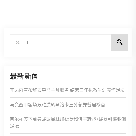
最新新闻
齐达内宣布辞去皇马主帅职务 结束三年执教生涯震惊足坛
马竞西甲客场艰难逆转马洛卡三分领先暂居榜首
首尔FC签下前曼联球星林加德英超浪子转战K联赛引爆亚洲
足坛