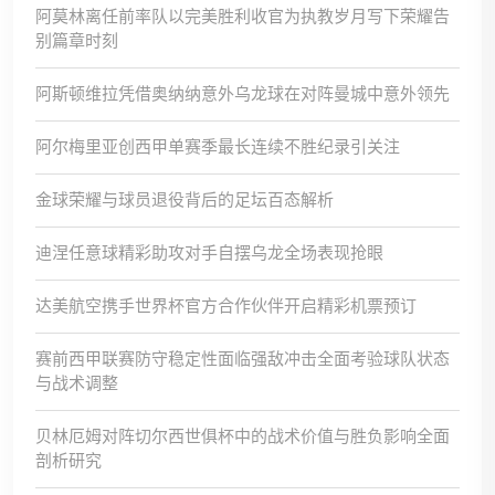
阿莫林离任前率队以完美胜利收官为执教岁月写下荣耀告
别篇章时刻
阿斯顿维拉凭借奥纳纳意外乌龙球在对阵曼城中意外领先
阿尔梅里亚创西甲单赛季最长连续不胜纪录引关注
金球荣耀与球员退役背后的足坛百态解析
迪涅任意球精彩助攻对手自摆乌龙全场表现抢眼
达美航空携手世界杯官方合作伙伴开启精彩机票预订
赛前西甲联赛防守稳定性面临强敌冲击全面考验球队状态
与战术调整
贝林厄姆对阵切尔西世俱杯中的战术价值与胜负影响全面
剖析研究