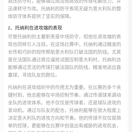
高压防守时，能够通过简洁而高效的传球化解压力，并
迅速转守为攻。托纳利的防守表现无疑为意大利队的整
体防守体系提供了坚实的保障。
2、托纳利在进攻端的表现
尽管托纳利的主要职责是中场防守，但他在进攻端的表
现也同样引人注目。在这场比赛中，托纳利通过精准的
长传和巧妙的短传帮助意大利队打破法国的防线。尤其
是在法国队通过高位逼抢试图压制意大利时，托纳利总
能够通过灵活的传球打破法国队的防线，精准地送出直
塞球，寻找队友的跑位。
托纳利在进攻组织中的作用尤为重要。在比赛的多个关
键时刻，他总能够在中场控制节奏，通过传递球来调动
全队的进攻体系。他不仅仅是传球者，还是球队进攻的
发动机。通过与队友的配合，托纳利能够在很大程度上
决定意大利队的进攻方向和节奏。他的传球不仅仅是简
单的控球，更能够在比赛中创造出有威胁的进攻机会，