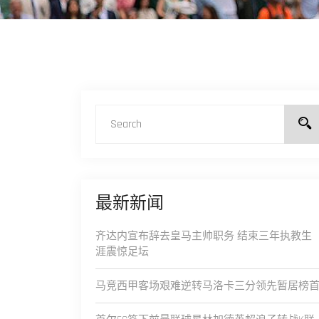
最新新闻
齐达内宣布辞去皇马主帅职务 结束三年执教生
涯震惊足坛
马竞西甲客场艰难逆转马洛卡三分领先暂居榜