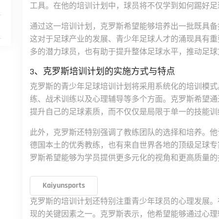
工具。在他的培训计划中，球员将不仅学到如何踢好足
通过这一培训计划，克罗斯希望能够培养出一批既具备
这对于足球产业的发展、青少年足球人才的涌现具有重
多的潜力球员，也有助于提升整体足球水平，推动足球
3、克罗斯培训计划的实施方式与特点
克罗斯的青少年足球培训计划将采用系统化的培训模式
练、战术训练以及心理辅导等多个方面。克罗斯希望通
提升自己的足球素质，而不仅仅是局限于单一的技能训
此外，克罗斯还特别强调了教练团队的选择和培养。他
德国本土的优秀教练，也有来自世界各地的顶级足球专
罗斯希望能够为学员提供更多元化的视角和更高质量的
Kaiyunsports
克罗斯的培训计划还特别注重青少年球员的心理发展。
现的关键因素之一。克罗斯表示，他希望能够通过心理