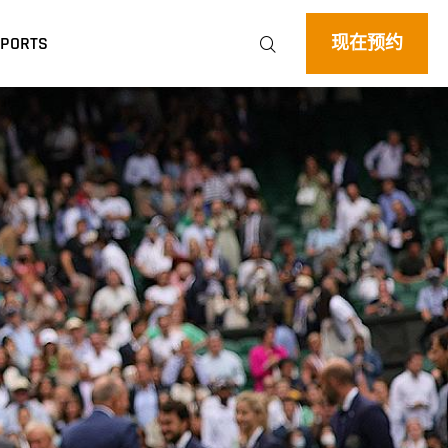
PORTS
现在预约