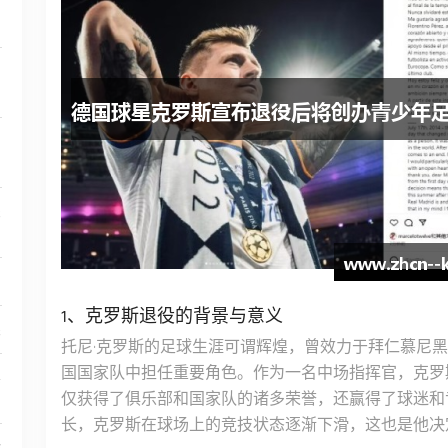
写
中
关
1、克罗斯退役的背景与意义
眼
托尼·克罗斯的足球生涯可谓辉煌，曾效力于拜仁慕尼
国国家队中担任重要角色。作为一名中场指挥官，克罗
票
仅获得了俱乐部和国家队的诸多荣誉，还赢得了球迷和
长，克罗斯在球场上的竞技状态逐渐下滑，这也是他决
验