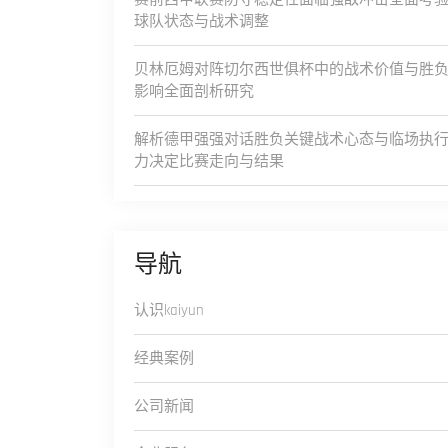
球队状态与战术调整
贝林厄姆对阵切尔西世俱杯中的战术价值与胜
影响全面剖析研究
解析德甲强强对话胜负关键战术心态与临场执
力决定比赛走向与结果
导航
认识kaiyun
经典案例
公司新闻