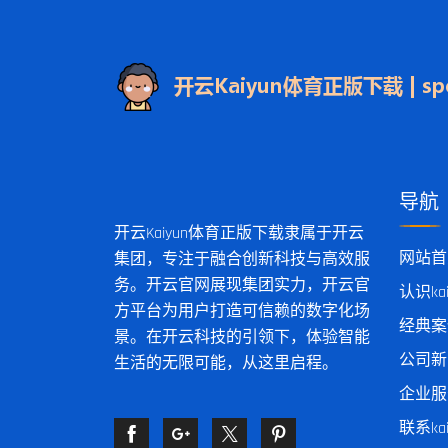
导航
开云Kaiyun体育正版下载隶属于开云
网站首
集团，专注于融合创新科技与高效服
务。开云官网展现集团实力，开云官
认识kai
方平台为用户打造可信赖的数字化场
经典案
景。在开云科技的引领下，体验智能
公司新
生活的无限可能，从这里启程。
企业服
联系kaiy