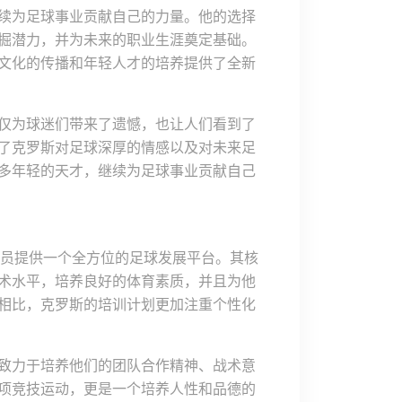
续为足球事业贡献自己的力量。他的选择
掘潜力，并为未来的职业生涯奠定基础。
文化的传播和年轻人才的培养提供了全新
仅为球迷们带来了遗憾，也让人们看到了
了克罗斯对足球深厚的情感以及对未来足
多年轻的天才，继续为足球事业贡献自己
球员提供一个全方位的足球发展平台。其核
术水平，培养良好的体育素质，并且为他
相比，克罗斯的培训计划更加注重个性化
致力于培养他们的团队合作精神、战术意
项竞技运动，更是一个培养人性和品德的