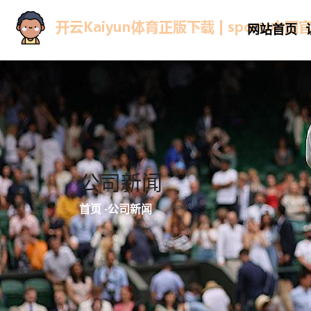
网站首页
公司新闻
首页
-
公司新闻