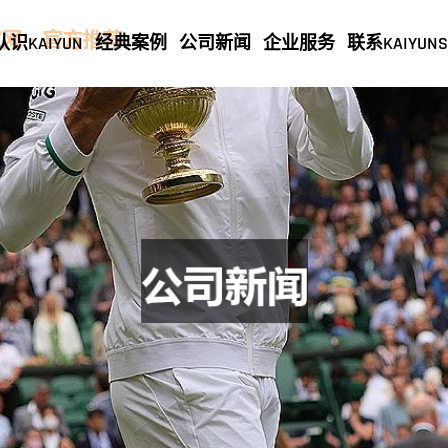
认识KAIYUN
经典案例
公司新闻
企业服务
联系KAIYUNS