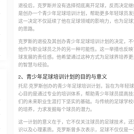
退役后，克罗斯并没有选择彻底离开足球，反而决定继
是创办一个青少年足球培训计划，帮助更多年轻球员发
负
这一决定不仅延续了他在足球领域的影响力，也为足球
的思路。
克罗斯的退役及其创办青少年足球培训计划的决定，不
行
他作为职业球员之外的另一种可能性。这一举措也反映
球发展的责任感。他希望通过这种方式为足球界培养更
的智慧与经验。
2、青少年足球培训计划的目的与意义
托尼·克罗斯创办的青少年足球培训计划，旨在为年轻
心目的是通过专业的培训体系，帮助青少年球员提高技
们的未来职业生涯打下坚实的基础。与传统的足球学校
的培养，力求发掘每个球员的潜力。
这一计划的意义在于，它不仅关注球员的足球技术，还
识以及心理素质。克罗斯曾多次表示，足球不仅仅是一