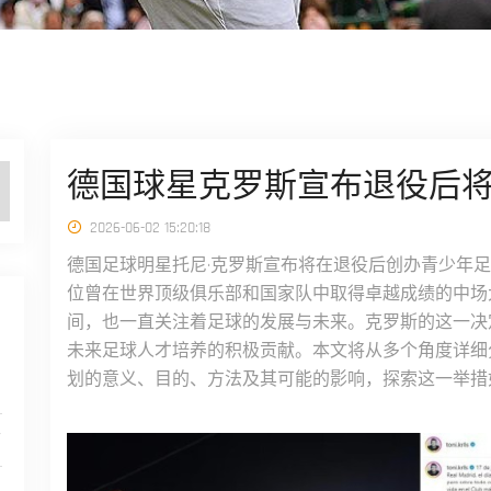
德国球星克罗斯宣布退役后
2026-06-02 15:20:18
德国足球明星托尼·克罗斯宣布将在退役后创办青少年
位曾在世界顶级俱乐部和国家队中取得卓越成绩的中场
间，也一直关注着足球的发展与未来。克罗斯的这一决
未来足球人才培养的积极贡献。本文将从多个角度详细
划的意义、目的、方法及其可能的影响，探索这一举措
首