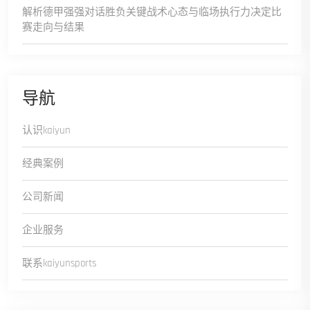
解析德甲强强对话胜负关键战术心态与临场执行力决定比
赛走向与结果
导航
认识kaiyun
经典案例
公司新闻
企业服务
联系kaiyunsports