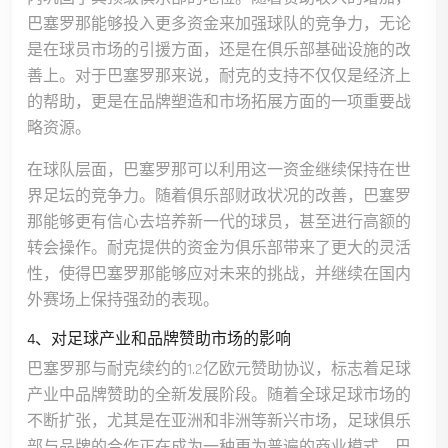
巴塞罗那能够投入更多资金来加强球队的竞争力，无论
是在球员市场的引援方面，还是在俱乐部基础设施的改
善上。对于巴塞罗那来说，耐克的支持不仅仅是经济上
的帮助，更是在品牌塑造和市场拓展方面的一项重要战
略资源。
在球队层面，巴塞罗那可以利用这一资金继续保持在世
界足坛的竞争力。随着俱乐部财政状况的改善，巴塞罗
那能够更有信心去培养新一代的球员，甚至进行高额的
转会操作。耐克提供的资金为俱乐部带来了更大的灵活
性，使得巴塞罗那能够应对未来的挑战，并继续在国内
外赛场上保持强劲的表现。
4、对足球产业和品牌赞助市场的影响
巴塞罗那与耐克续约的1.2亿欧元赞助协议，标志着足球
产业中品牌赞助的全新发展阶段。随着全球足球市场的
不断扩张，尤其是在亚洲和非洲等新兴市场，足球俱乐
部与品牌的合作正在成为一种更为普遍的商业模式。巴