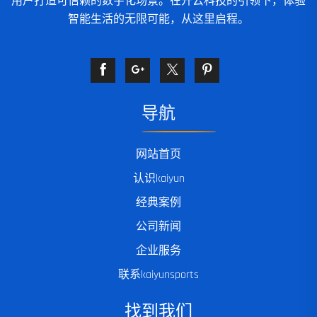
用户打造可信赖的数字化场景。在开云科技的引领下，体验
智能生活的无限可能，从这里启程。
导航
网站首页
认识kaiyun
经典案例
公司新闻
企业服务
联系kaiyunsports
找到我们