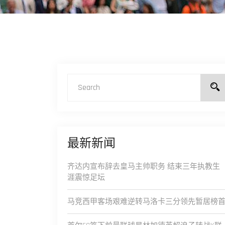
最新新闻
齐达内宣布辞去皇马主帅职务 结束三年执教生
涯震惊足坛
马竞西甲客场艰难逆转马洛卡三分领先暂居榜