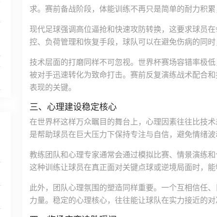
求。赛前备战阶段，体能训练不再只是简单的耐力积累
现代足球强调高位逼抢和快速攻防转换，这要求球员在
负
控、负荷管理和恢复手段，球队可以在避免伤病的同时
技术层面的打磨同样不可忽视。世界杯赛场容错率极低
行
被对手迅速转化为致命打击。赛前反复演练战术配合和
表现的关键。
三、心理建设稳定核心
在世界杯这样万众瞩目的舞台上，心理因素往往比技术
是帮助球员在巨大压力下保持专注与自信，避免情绪波
教练团队和心理专家通常会通过模拟比赛、情景演练和
这种训练让球员在真正面对关键点球或逆境局面时，能
此外，团队心理氛围的塑造同样重要。一个互相信任、
力量。稳定的心理核心，往往能让球队在实力接近的对