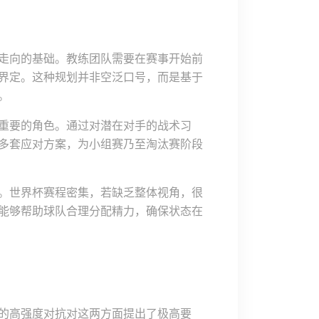
走向的基础。教练团队需要在赛事开始前
界定。这种规划并非空泛口号，而是基于
。
重要的角色。通过对潜在对手的战术习
多套应对方案，为小组赛乃至淘汰赛阶段
。世界杯赛程密集，若缺乏整体视角，很
能够帮助球队合理分配精力，确保状态在
的高强度对抗对这两方面提出了极高要