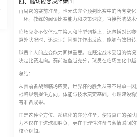
四、临场应变决胜瞬间
再周密的赛前准备，也无法完全预判比赛中的所有变化
一环。教练的阅读比赛能力和决策速度，直接影响战术
临场应变不仅体现在换人和阵型调整上，还包括对比赛
意外状况时，迅速识别问题并作出反应，能够有效扭转
球员个人的应变能力同样重要。在既定战术受阻的情况
决定比赛走向。赛前准备越充分，球员在临场变化中越
总结：
从赛前备战到临场应变，世界杯的胜负从来不是单一因
战略规划提供方向，体能与技术奠定基础，心理建设稳
有准备成果。
正是这种全方位、系统化的充分准备，使得真正的强队
力不仅在于进球和胜负，更在于理性准备与激情瞬间的
核心逻辑。