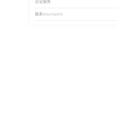
企业服务
联系kaiyunsports