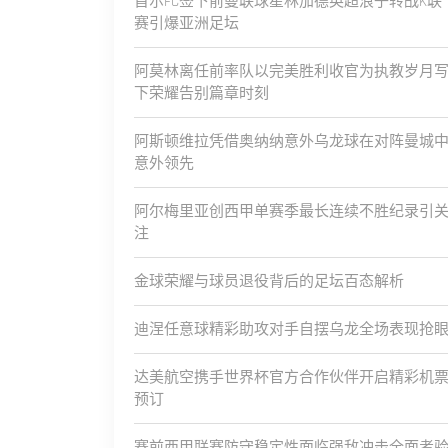
首尔FC签下前曼联球星林加德英超浪子转战K联
赛引爆亚洲足坛
阿莫林离任前率队以完美胜利收官为执教岁月
下荣耀告别篇章时刻
阿斯顿维拉凭借奥纳纳意外乌龙球在对阵曼城
意外领先
阿尔梅里亚创西甲单赛季最长连续不胜纪录引
注
金球荣耀与球员退役背后的足坛百态解析
迪涅任意球精彩助攻对手自摆乌龙全场表现抢
达美航空携手世界杯官方合作伙伴开启精彩机
预订
赛前西甲联赛防守稳定性面临强敌冲击全面考