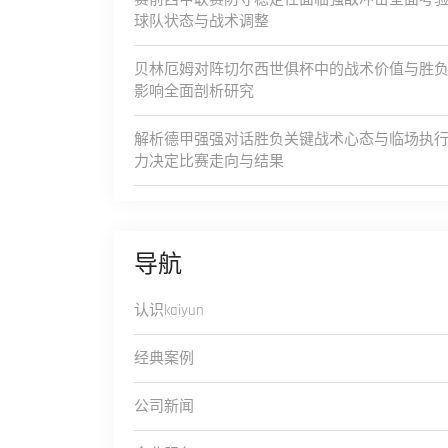
球队状态与战术调整
贝林厄姆对阵切尔西世俱杯中的战术价值与胜
影响全面剖析研究
解析德甲强强对话胜负关键战术心态与临场执
力决定比赛走向与结果
导航
认识kaiyun
经典案例
公司新闻