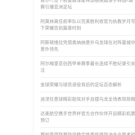
首尔FC签下前曼联球星林加德英超浪子转战K联
赛引爆亚洲足坛
阿莫林离任前率队以完美胜利收官为执教岁月
下荣耀告别篇章时刻
阿斯顿维拉凭借奥纳纳意外乌龙球在对阵曼城
意外领先
阿尔梅里亚创西甲单赛季最长连续不胜纪录引
注
金球荣耀与球员退役背后的足坛百态解析
迪涅任意球精彩助攻对手自摆乌龙全场表现抢
达美航空携手世界杯官方合作伙伴开启精彩机
预订
赛前西甲联赛防守稳定性面临强敌冲击全面考