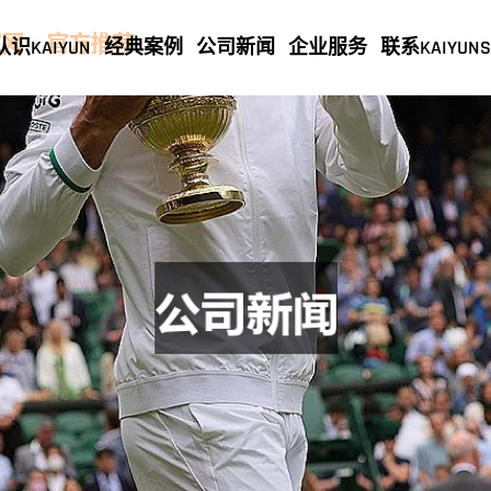
认识KAIYUN
经典案例
公司新闻
企业服务
联系KAIYUNS