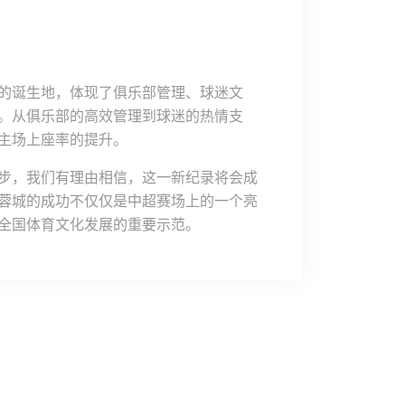
的诞生地，体现了俱乐部管理、球迷文
。从俱乐部的高效管理到球迷的热情支
主场上座率的提升。
步，我们有理由相信，这一新纪录将会成
蓉城的成功不仅仅是中超赛场上的一个亮
全国体育文化发展的重要示范。