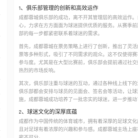
1、俱乐部管理的创新和高效运作
成都蓉城俱乐部的成功，离不开其管理层的高效运作。
写
心，力求在方方面面为球迷提供优质的服务。从赛季前
部的每一步都紧密联系着球迷的需求。
中
首先，成都蓉城在票务策略上进行了创新，推出了灵活
票等多种形式，吸引了不同需求的观众。这不仅使得赛
参与度。尤其是在大型比赛前，俱乐部会提前通过社交
关
热烈的市场反响。
其次，俱乐部注重与球迷的互动，通过各种线上线下的
俱乐部都会安排与球员的见面会、签名会等活动，让球
施，成都蓉城成功培养了一批忠实的球迷，进一步推动
眼
2、球迷文化的深厚底蕴
票
成都作为中国传统的体育城市，拥有着深厚的足球文化
且对足球有着浓厚的兴趣和参与感。成都蓉城主场上座
密不可分。
验