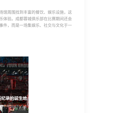
场馆周围找到丰富的餐饮、娱乐设施，这
乐体验。成都蓉城俱乐部在比赛期间还会
事件，而是一场集娱乐、社交与文化于一