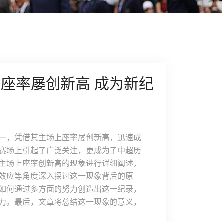
上座率屡创新高 成为新纪
之一，凭借其主场上座率屡创新高，迅速成
赛场上引起了广泛关注，更成为了中超历
主场上座率创新高的现象进行详细阐述，
效应等角度深入探讨这一现象背后的原
如何通过多方面的努力创造出这一纪录，
力。最后，文章将总结这一现象的意义，