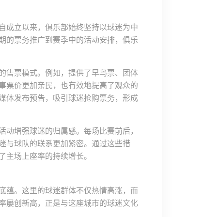
自成立以来，俱乐部始终坚持以球迷为中
期的票务推广到赛季中的活动安排，俱乐
的售票模式。例如，提供了早鸟票、团体
事票价更加亲民，也有效地提高了观众的
媒体发布预告，吸引球迷抢购票务，形成
活动增强球迷的归属感。每场比赛前后，
迷与球队的联系更加紧密。通过这些措
了主场上座率的持续增长。
底蕴。这里的球迷群体不仅热情高涨，而
率屡创新高，正是与这座城市的球迷文化