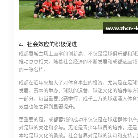
4、社会效应的积极促进
成都蓉城主场上座率的创新高，不仅是足球俱乐部和球
推动息息相关。随着社会经济的不断发展和成都这座城
的一张名片。
成都在近年来加大了对体育事业的投资，尤其是在足球
发展。赛事的举办、球队的运营、球迷文化的培养等方
一部分。每当重要比赛举行，成千上万的球迷涌入体育
效益也随之得到显著提升。
更重要的是，成都蓉城的成功不仅仅是在球迷群体中产
对足球的关注和参与。无论是青少年球员的培养，还是
本地足球文化的繁荣。社会各界对足球的认可和支持，