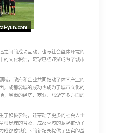
迷之间的成功互动，也与社会整体环境的
市的文化积淀，足球已经逐渐成为了城市
领域，政府和企业共同推动了体育产业的
面，成都蓉城的成功也成为了城市文化的
场，城市的经济、商业、旅游等多方面的
生了积极影响，还带动了更多的社会人士
草根足球的普及，成都蓉城的崛起推动了
为成都蓉城创下的新纪录提供了坚实的基