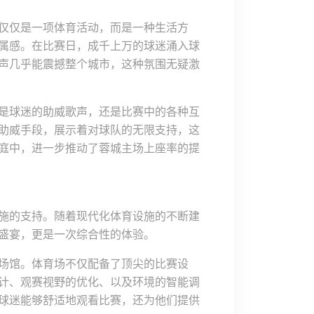
仅仅是一项体育活动，而是一种生活方
属感。在比赛日，成千上万的球迷涌入球
声几乎能震撼整个城市，这种氛围无疑激
是球迷的助威歌声，还是比赛中的各种互
助威手段，展示着对球队的无限支持，这
庭中，进一步推动了蓉城主场上座率的提
施的支持。随着现代化体育设施的不断建
盛宴，更是一次综合性的体验。
场馆。体育场不仅配备了顶尖的比赛设
计、观赛视野的优化、以及环境的智能调
球迷能够舒适地观看比赛，还为他们提供