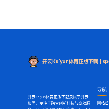
导航
开云Kaiyun体育正版下载隶属于开云
网站首
集团，专注于融合创新科技与高效服