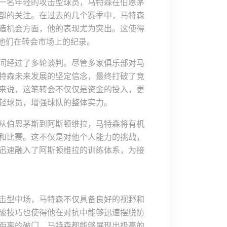
一名年轻的攻击型球员，马特森在伯恩茅
部的关注。在过去的几个赛季中，马特森
造机会方面，他的表现尤为突出。这使得
了他们在转会市场上的纪录。
间经过了多轮谈判。尽管多家俱乐部对马
特森未来发展的坚定信念，最终打破了竞
来说，这笔转会不仅仅是资金的投入，更
轻球员，增强球队的整体实力。
从伯恩茅斯到阿斯顿维拉，马特森将有机
和比赛。这不仅是对他个人能力的挑战，
迅速融入了阿斯顿维拉的训练体系，为接
击型中场，马特森不仅具备良好的视野和
破技巧也使得他在对抗中能够迅速摆脱防
距离的破门，马特森都能够展现出极高的