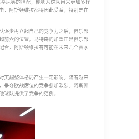
库蒂尼奥的搭配，能够为球队带来更加多样
击，阿斯顿维拉都将因此受益，特别是在
队逐步树立起自己的竞争力之后，俱乐部
超前六的位置。马特森的加盟正是俱乐部
配合，阿斯顿维拉有可能在未来几个赛季
对英超整体格局产生一定影响。随着越来
，争夺欧战席位的竞争愈加激烈。阿斯顿
他球队提供了竞争的范例。