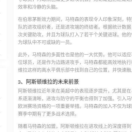
效率和冷静的头脑。
在伯恩茅斯效力期间，马特森的表现令人印象深刻，特
负
队的进攻组织者，还是进攻端的终结者。根据统计数据
次关键助攻，并且为球队打入了若干个关键进球。他的
行
为球队中不可或缺的一员。
此外，马特森的多面性也是他的一大优势。他可以适应
位球员，还是作为边路进攻手，马特森都能高效地执行
维拉这样的高水平俱乐部中找到自己的位置，并快速融
3、阿斯顿维拉的未来前景
阿斯顿维拉近年来在英超中的表现逐步提升，尤其是在
系逐渐清晰，进攻与防守的平衡也得到了加强。引入马
欧洲赛场资格的一项重要举措。马特森的加入不仅为球
赛季中期有了更多战术选择。
随着马特森的加盟，阿斯顿维拉在进攻线上的深度得到