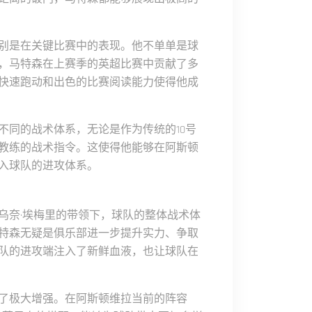
别是在关键比赛中的表现。他不单单是球
，马特森在上赛季的英超比赛中贡献了多
快速跑动和出色的比赛阅读能力使得他成
不同的战术体系，无论是作为传统的10号
教练的战术指令。这使得他能够在阿斯顿
入球队的进攻体系。
乌奈·埃梅里的带领下，球队的整体战术体
特森无疑是俱乐部进一步提升实力、争取
队的进攻端注入了新鲜血液，也让球队在
了极大增强。在阿斯顿维拉当前的阵容