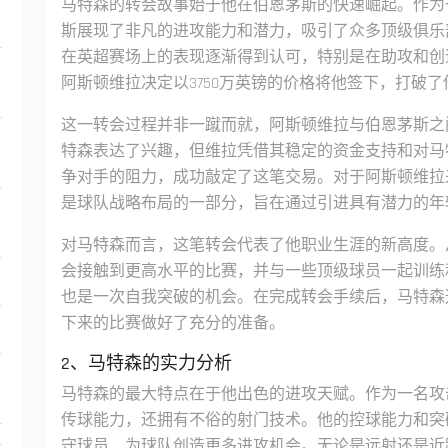
马特森的转会故事始于他在伯恩茅斯的快速崛起。作为
斯展现了非凡的进攻能力和潜力，吸引了众多顶级俱乐
在英超赛场上的表现逐渐得到认可，特别是在助攻和创
写
阿斯顿维拉决定以3750万英镑的价格将他签下，打破
这一转会过程并非一蹴而就，阿斯顿维拉与伯恩茅斯之
中
特森表达了兴趣，但维拉凭借其稳定的资金支持和对马
争对手的阻力，成功敲定了这笔交易。对于阿斯顿维拉
是球队战略布局的一部分，旨在通过引进具有潜力的年
关
对马特森而言，这笔转会代表了他职业生涯的新高度。
会接触到更高水平的比赛，并与一些顶级球员一起训练
也是一次自我突破的机会。在完成转会手续后，马特森
下来的比赛做好了充分的准备。
眼
2、马特森的实力分析
票
马特森的最大特点在于他出色的进攻天赋。作为一名攻
传球能力，还拥有不俗的射门技术。他的控球能力和突
守球员，为球队创造更多进攻机会。无论是远射还是近
验