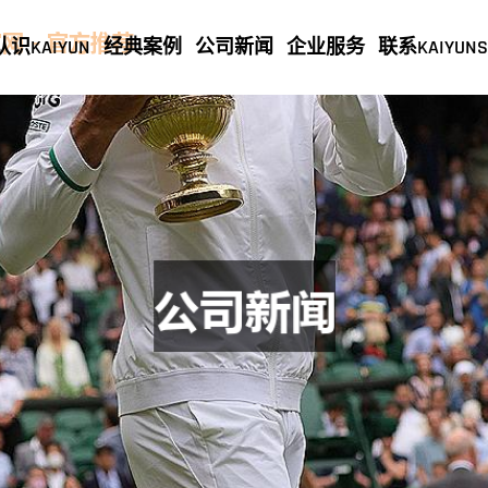
认识KAIYUN
经典案例
公司新闻
企业服务
联系KAIYUNS