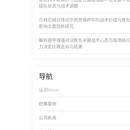
球队状态与战术调整
贝林厄姆对阵切尔西世俱杯中的战术价值与胜
影响全面剖析研究
解析德甲强强对话胜负关键战术心态与临场执
力决定比赛走向与结果
导航
认识kaiyun
经典案例
公司新闻