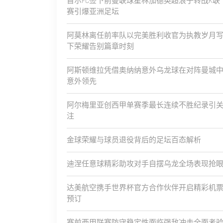
首尔FC签下前曼联球星林加德英超浪子转战K联
赛引爆亚洲足坛
阿莫林离任前率队以完美胜利收官为执教岁月
下荣耀告别篇章时刻
阿斯顿维拉凭借奥纳纳意外乌龙球在对阵曼城
意外领先
阿尔梅里亚创西甲单赛季最长连续不胜纪录引
注
金球荣耀与球员退役背后的足坛百态解析
迪涅任意球精彩助攻对手自摆乌龙全场表现抢
达美航空携手世界杯官方合作伙伴开启精彩机
预订
赛前西甲联赛防守稳定性面临强敌冲击全面考