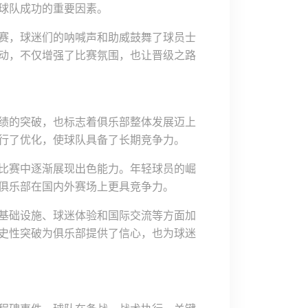
球队成功的重要因素。
赛，球迷们的呐喊声和助威鼓舞了球员士
动，不仅增强了比赛氛围，也让晋级之路
绩的突破，也标志着俱乐部整体发展迈上
行了优化，使球队具备了长期竞争力。
比赛中逐渐展现出色能力。年轻球员的崛
俱乐部在国内外赛场上更具竞争力。
基础设施、球迷体验和国际交流等方面加
史性突破为俱乐部提供了信心，也为球迷