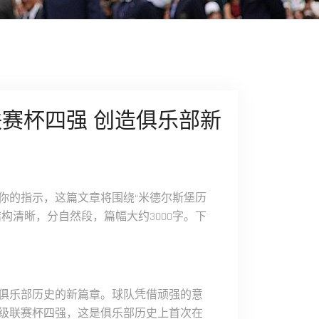
赛杯四强 创造俱乐部新
你的指示，这篇文章将围绕“米德尔斯堡历
构清晰，分自然段，篇幅大约3000字。下
俱乐部历史的新篇章。球队凭借顽强的意
级联赛杯四强，这是俱乐部历史上首次在