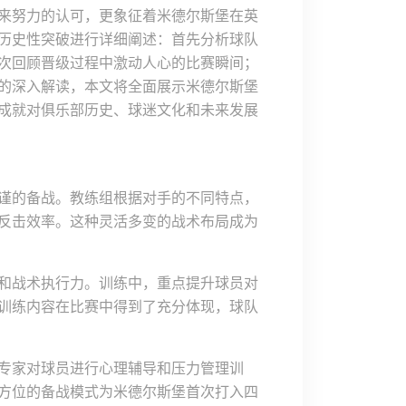
来努力的认可，更象征着米德尔斯堡在英
历史性突破进行详细阐述：首先分析球队
次回顾晋级过程中激动人心的比赛瞬间；
的深入解读，本文将全面展示米德尔斯堡
成就对俱乐部历史、球迷文化和未来发展
谨的备战。教练组根据对手的不同特点，
反击效率。这种灵活多变的战术布局成为
和战术执行力。训练中，重点提升球员对
训练内容在比赛中得到了充分体现，球队
专家对球员进行心理辅导和压力管理训
方位的备战模式为米德尔斯堡首次打入四