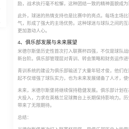
励，战术执行毫不松懈，这种团结一致的精神面貌成为
此外，球迷的热情支持也是比赛中的亮点。每场主场比
气，形成了强大的主场优势。这种球迷与球队之间的互
更加激动人心。
4、俱乐部发展与未来展望
米德尔斯堡历史性首次打入联赛杯四强，不仅是球队战
新台阶。俱乐部管理层对青训、转会策略和财务运作进
青训系统的建设为俱乐部输送了大量年轻才俊，他们在
起不仅增强了球队实力，也为未来发展储备了人才，使
未来，米德尔斯堡将继续保持稳健发展。俱乐部计划在
大投入，力求在英格兰足球舞台上长期保持影响力。历
带来了无限期待。
总结：