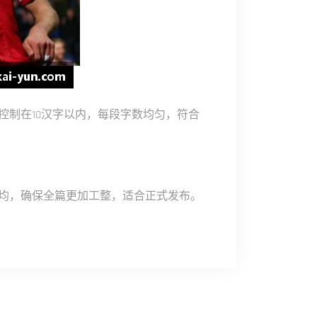
控制在10汉字以内，每段字数均匀，符合
均，确保全篇更加工整，适合正式发布。