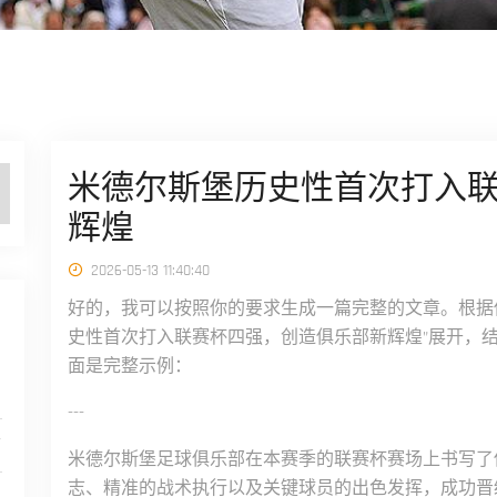
米德尔斯堡历史性首次打入联
辉煌
2026-05-13 11:40:40
好的，我可以按照你的要求生成一篇完整的文章。根据
史性首次打入联赛杯四强，创造俱乐部新辉煌”展开，结
面是完整示例：
---
首
米德尔斯堡足球俱乐部在本赛季的联赛杯赛场上书写了
志、精准的战术执行以及关键球员的出色发挥，成功晋