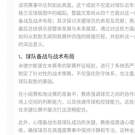
该项赛事中达到如此高度。这个成就不仅是对球队近年
格兰足球版图中的崛起。整篇文章将从四个方面对这一
备战及战术布局；其次探讨关键球员的表现及贡献；再
写
最后总结俱乐部整体发展与未来展望。通过对这些方面
如何从默默无闻到联赛杯四强的辉煌历程，并剖析这一
中
的深远意义。
1、球队备战与战术布局
关
米德尔斯堡在本赛季的联赛杯征程前，进行了系统而严
制定了针对性的战术策略，不仅强化防守体系，也注重
球队取胜的基础。
在小组赛和淘汰赛的准备中，教练强调球员之间的协作
眼
场上空间的判断能力，以及快速传球和控球能力。这些
在关键比赛中屡次打出流畅配合。
票
此外，心理备战也是球队成功的关键。教练组邀请心理
练，确保球员在高强度赛事中保持冷静和专注。这种全
验