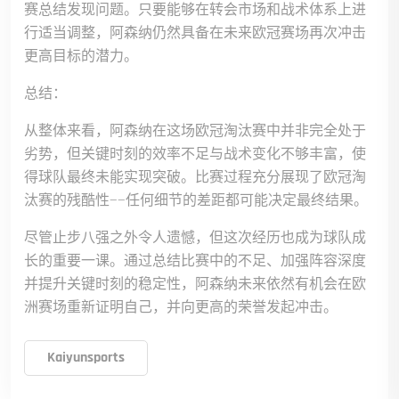
赛总结发现问题。只要能够在转会市场和战术体系上进
行适当调整，阿森纳仍然具备在未来欧冠赛场再次冲击
更高目标的潜力。
总结：
从整体来看，阿森纳在这场欧冠淘汰赛中并非完全处于
劣势，但关键时刻的效率不足与战术变化不够丰富，使
得球队最终未能实现突破。比赛过程充分展现了欧冠淘
汰赛的残酷性——任何细节的差距都可能决定最终结果。
尽管止步八强之外令人遗憾，但这次经历也成为球队成
长的重要一课。通过总结比赛中的不足、加强阵容深度
并提升关键时刻的稳定性，阿森纳未来依然有机会在欧
洲赛场重新证明自己，并向更高的荣誉发起冲击。
Kaiyunsports