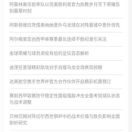
阿莫林离任前率队以完美胜利收官为执教岁月写下荣耀告
别篇章时刻
阿斯顿维拉凭借奥纳纳意外乌龙球在对阵曼城中意外领先
阿尔梅里亚创西甲单赛季最长连续不胜纪录引关注
金球荣耀与球员退役背后的足坛百态解析
迪涅任意球精彩助攻对手自摆乌龙全场表现抢眼
达美航空携手世界杯官方合作伙伴开启精彩机票预订
赛前西甲联赛防守稳定性面临强敌冲击全面考验球队状态
与战术调整
贝林厄姆对阵切尔西世俱杯中的战术价值与胜负影响全面
剖析研究