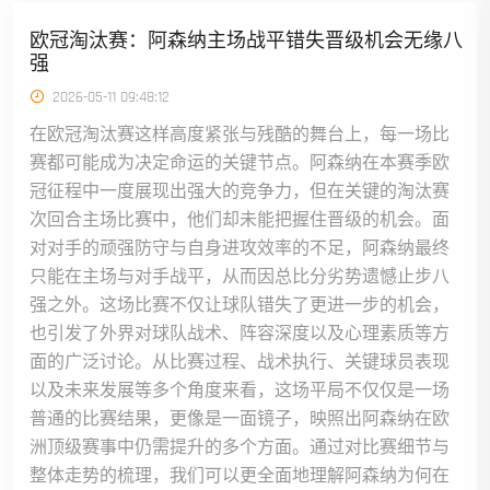
欧冠淘汰赛：阿森纳主场战平错失晋级机会无缘八
强
2026-05-11 09:48:12
在欧冠淘汰赛这样高度紧张与残酷的舞台上，每一场比
赛都可能成为决定命运的关键节点。阿森纳在本赛季欧
冠征程中一度展现出强大的竞争力，但在关键的淘汰赛
次回合主场比赛中，他们却未能把握住晋级的机会。面
对对手的顽强防守与自身进攻效率的不足，阿森纳最终
只能在主场与对手战平，从而因总比分劣势遗憾止步八
强之外。这场比赛不仅让球队错失了更进一步的机会，
也引发了外界对球队战术、阵容深度以及心理素质等方
面的广泛讨论。从比赛过程、战术执行、关键球员表现
以及未来发展等多个角度来看，这场平局不仅仅是一场
普通的比赛结果，更像是一面镜子，映照出阿森纳在欧
洲顶级赛事中仍需提升的多个方面。通过对比赛细节与
整体走势的梳理，我们可以更全面地理解阿森纳为何在