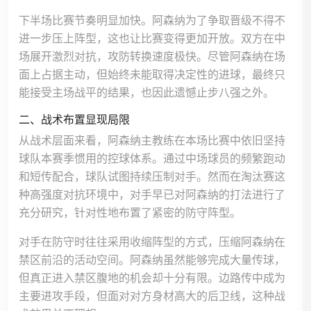
下半场比赛节奏明显加快。阿森纳为了争取晋级不得不
进一步压上阵型，这也让比赛变得更加开放。双方在中
场展开激烈对抗，攻防转换速度极快。尽管阿森纳在场
面上占据主动，但始终未能取得决定性的进球，最终只
能接受主场战平的结果，也因此遗憾止步八强之外。
二、战术布置显现局限
从战术层面来看，阿森纳主教练在本场比赛中依旧坚持
球队本赛季惯用的控球体系。通过中场球员的频繁跑动
和短传配合，球队试图持续压制对手。然而在淘汰赛这
种高强度对抗环境中，对手早已对阿森纳的打法进行了
充分研究，针对性地布置了紧密的防守阵型。
对手在防守时往往采用收缩阵型的方式，压缩阿森纳在
禁区前沿的活动空间。阿森纳虽然能够完成大量传球，
但真正进入禁区腹地的机会却十分有限。边路传中成为
主要进攻手段，但面对对方身材高大的后卫线，这种战