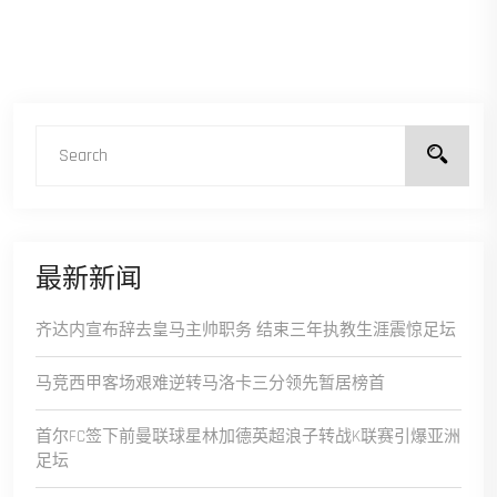
最新新闻
齐达内宣布辞去皇马主帅职务 结束三年执教生涯震惊足坛
马竞西甲客场艰难逆转马洛卡三分领先暂居榜首
首尔FC签下前曼联球星林加德英超浪子转战K联赛引爆亚洲
足坛