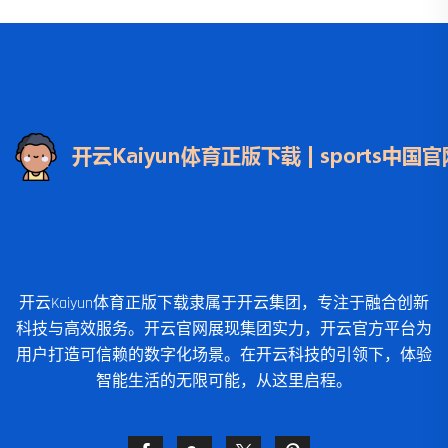
开云Kaiyun体育正版下载隶属于开云集团，专注于融合创新
科技与高效服务。开云官网展现集团实力，开云官方平台为
用户打造可信赖的数字化场景。在开云科技的引领下，体验
智能生活的无限可能，从这里启程。