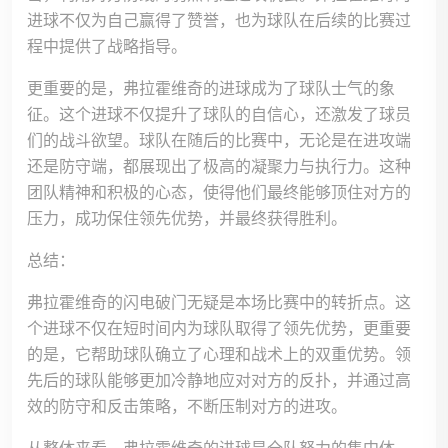
进球不仅为自己赢得了赞誉，也为球队在后续的比赛过
程中提供了战略指导。
更重要的是，弗拉霍维奇的进球成为了球队士气的象
征。这个进球不仅提升了球队的自信心，还激发了球员
们的战斗欲望。球队在随后的比赛中，无论是在进攻端
还是防守端，都展现出了极高的凝聚力与执行力。这种
团队精神和积极的心态，使得他们最终能够顶住对方的
压力，成功保住领先优势，并最终获得胜利。
总结：
弗拉霍维奇的闪电破门无疑是本场比赛中的转折点。这
个进球不仅在短时间内为球队取得了领先优势，更重要
的是，它帮助球队确立了心理和战术上的双重优势。领
先后的球队能够更加冷静地应对对方的反扑，并通过高
效的防守和反击策略，不断压制对方的进攻。